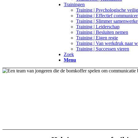
Trainingen
Training | Psychologische veili
Training | Effectief communice
Training | Slimmer samenwerk
Training | Leiderschap
Training | Besluiten nemen
Training | Eigen regie
Training | Van werkdruk naar 
Training | Successen vieren
Zoek
Menu