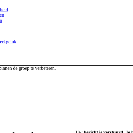
gheid
ren
en
werkgeluk
Uw bericht is verstuurd. Je 