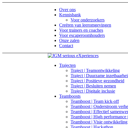
Over ons
Kennisbank
Voor onderzoekers
Creëren van leeromgevingen
Voor trainers en coaches
Voor escaperoomhouders
Onze zalen
Contact
Trajecten
Traject | Teamontwikkeling
Traject | Duurzame inzetbaarhe
Traject | Positieve gezondheid
Traject | Besluiten nemen
Traject | Digitale inclusie
Teamboosts
Teamboost | Team kick-off
Teamboost | Onderstroom verhe
Teamboost | Effectief samenwe
Teamboost | High performance 
Teamboost | Visie ontwikkeling
Teamboost | Hackathon